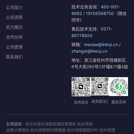
技术业务咨询：
400-001-
公司简介
8882
/
19106568700
（微信
公司资质
同号）
实力展示
售后技术支持：
0571-
86778850
合作伙伴
邮箱：
maosw@linkqi.cn
/
公司愿景
zhangsr@linkqi.cn
联系我们
地址：浙江省杭州市钱塘新区
6号大街260号13F幢&11幢4层
商务接洽2
服务咨询
商务接洽
友情链接：
知乎
抖音
在线帮助
通信管理机 杭州领祺
边缘计算网关 杭州领祺
规约转换器 杭州领祺
储能EMS 杭州领祺