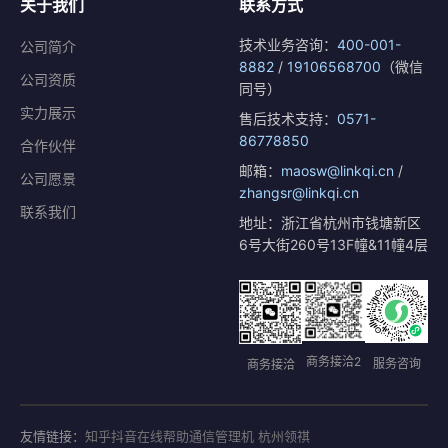
关于我们
联系方式
技术业务咨询：
400-001-
公司简介
8882
/
19106568700
（微信
公司资质
同号）
实力展示
售后技术支持：
0571-
86778850
合作伙伴
邮箱：
maosw@linkqi.cn
/
公司愿景
zhangsr@linkqi.cn
联系我们
地址：浙江省杭州市钱塘新区
6号大街260号13F幢&11幢4层
商务接洽2
服务咨询
商务接洽
友情链接：
知乎
抖音
在线帮助
通信管理机 杭州领祺