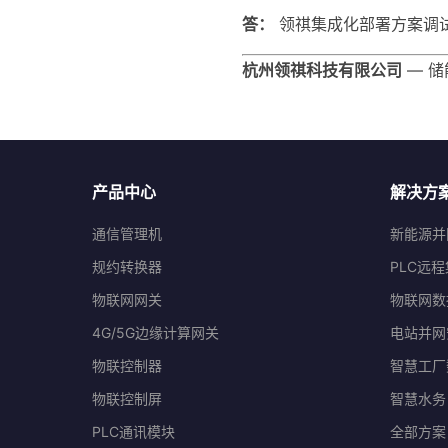
答：
领祺集成化部署方案调试
杭州领祺科技有限公司
— 储
产品中心
解决方
通信管理机
新能源并
规约转换器
PLC远
物联网网关
物联网数
4G/5G边缘计算网关
电站并网
物联控制器
智慧工厂
物联控制屏
智慧水务
PLC通讯模块
全部方案