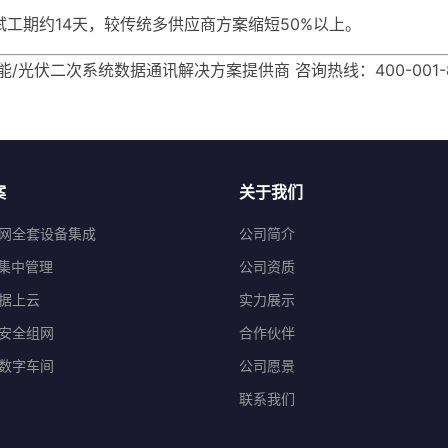
工期约14天，较传统多供应商方案缩短50%以上。
能/光伏二次系统数据通讯解决方案提供商 咨询热线：400-001-8882 
案
关于我们
网全套设备集成
公司简介
程集中管理
公司资质
据上云
实力展示
安全组网
合作伙伴
数字车间
公司愿景
联系我们