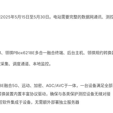
2025年5月15日至5月30日。电站需要完整的数据网通讯、
1、领祺PBox6218E多合一融合终端、后台主机、领祺规约转换
控采集、调度通道、本地监控。
218E融合5G、远动、加密、AGC/AVC于一体，一台设备满足全
转换装置内置丰富协议驱动，确保与各类保护测控设备无缝对接
控软件集成于设备，无需额外部署独立服务器