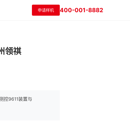
400-001-8882
申请样机
州领祺
控9611装置与