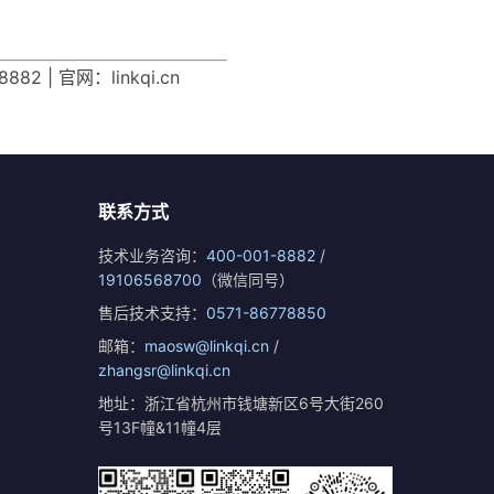
| 官网：linkqi.cn
联系方式
技术业务咨询：
400-001-8882
/
19106568700
（微信同号）
售后技术支持：
0571-86778850
邮箱：
maosw@linkqi.cn
/
zhangsr@linkqi.cn
地址：浙江省杭州市钱塘新区6号大街260
号13F幢&11幢4层