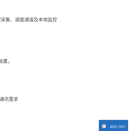
测控采集、调度通道及本地监控
装置。
部通讯需求
400-001-