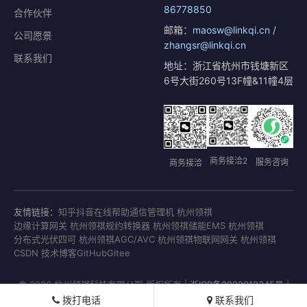
86778850
合作伙伴
邮箱：
maosw@linkqi.cn
/
公司愿景
zhangsr@linkqi.cn
联系我们
地址：浙江省杭州市钱塘新区
6号大街260号13F幢&11幢4层
商务接洽2
服务咨询
商务接洽
友情链接：
知乎
抖音
在线帮助
通信管理机 杭州领祺
边缘计算网关 杭州领祺
规约转换器 杭州领祺
储能EMS 杭州领祺
分布式光伏四可 杭州领祺
AGC/AVC 杭州领祺
物联网网关 杭州领祺
CSDN 技术博客
GitHub
Gitee
© 2026 杭州领祺科技有限公司 版权所有 |
浙ICP备2022012345号
|
浙公网安备33011802001771号
拨打电话
联系我们