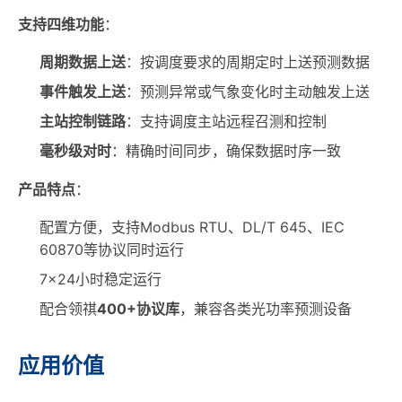
支持四维功能
：
周期数据上送
：按调度要求的周期定时上送预测数据
事件触发上送
：预测异常或气象变化时主动触发上送
主站控制链路
：支持调度主站远程召测和控制
毫秒级对时
：精确时间同步，确保数据时序一致
产品特点
：
配置方便，支持Modbus RTU、DL/T 645、IEC
60870等协议同时运行
7×24小时稳定运行
配合领祺
400+协议库
，兼容各类光功率预测设备
应用价值