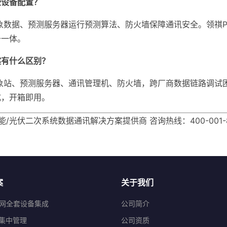
些设备配置？
数据、预测服务器运行预测算法、防火墙保障通讯安全。领祺P
于一体。
案有什么区别？
站、预测服务器、通讯管理机、防火墙，跨厂商数据链路调试困
成，开箱即用。
能/光伏二次系统数据通讯解决方案提供商 咨询热线：400-001-8882 
案
关于我们
网全套设备集成
公司简介
程集中管理
公司资质