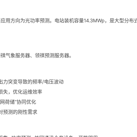
应用方向为光功率预测。电站装机容量14.3MWp，是大型分布
领祺气象服务器、领祺预测服务器。
：
出力突变导致的频率/电压波动
损失，优化运维效率
源网荷储”协同优化
对预测的刚性需求