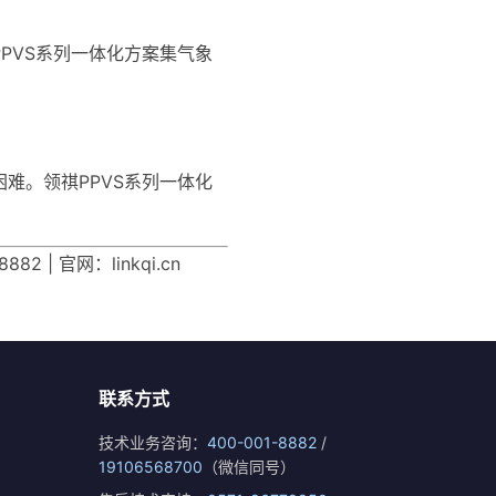
PVS系列一体化方案集气象
难。领祺PPVS系列一体化
| 官网：linkqi.cn
联系方式
技术业务咨询：
400-001-8882
/
19106568700
（微信同号）