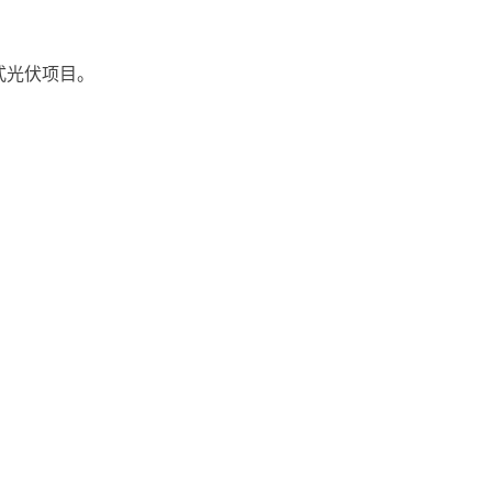
式光伏项目。