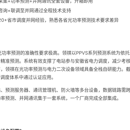
采集+功率预测+并网通讯全套设备，开箱即用
咨询+联调至并网通过全程技术支持
20+省市调度并网经验，熟悉各省光功率预测技术要求差异
目对光功率预测的准确性要求极高。领祺以PPVS系列预测系统为依
力精准预测。系统有效支撑了电站参与安徽省电力调度，减少考
，领祺在光功率预测与电力二次设备领域具备全栈自研能力。截至2
市调度体系中通过认证应用。
、预测服务器、通讯管理机、防火墙等多台设备，数据链路需跨
功率预测、并网通讯集于一套系统，一个厂商完成全部集成。