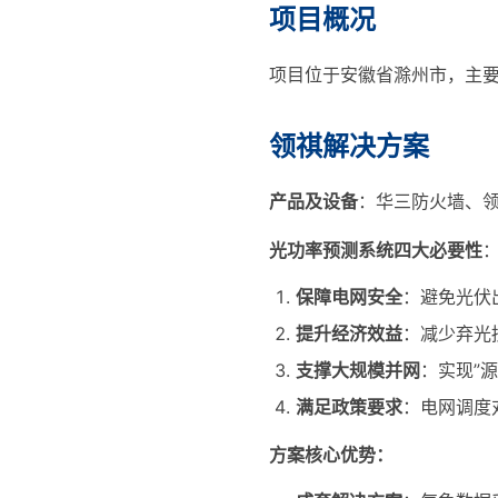
项目概况
项目位于安徽省滁州市，主要
领祺解决方案
产品及设备
：华三防火墙、
光功率预测系统四大必要性
保障电网安全
：避免光伏
提升经济效益
：减少弃光
支撑大规模并网
：实现”
满足政策要求
：电网调度
方案核心优势：