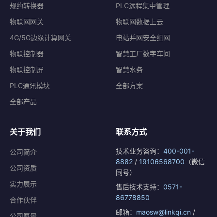
规约转换器
PLC远程集中管理
物联网网关
物联网数据上云
4G/5G边缘计算网关
电站并网安全组网
物联控制器
智慧工厂数字车间
物联控制屏
智慧水务
PLC通讯模块
全部方案
全部产品
关于我们
联系方式
技术业务咨询：
400-001-
公司简介
8882
/
19106568700
（微信
公司资质
同号）
实力展示
售后技术支持：
0571-
86778850
合作伙伴
邮箱：
maosw@linkqi.cn
/
公司愿景