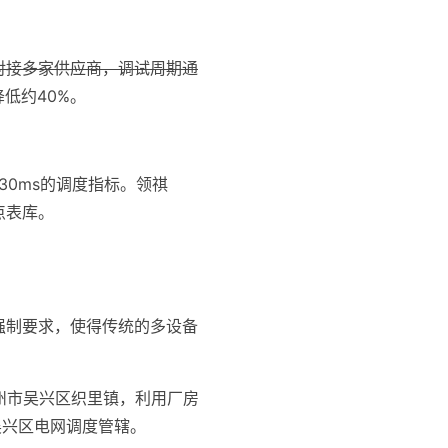
对接多家供应商，调试周期通
降低约40%。
30ms的调度指标。领祺
点表库。
的强制要求，使得传统的多设备
州市吴兴区织里镇，利用厂房
州吴兴区电网调度管辖。