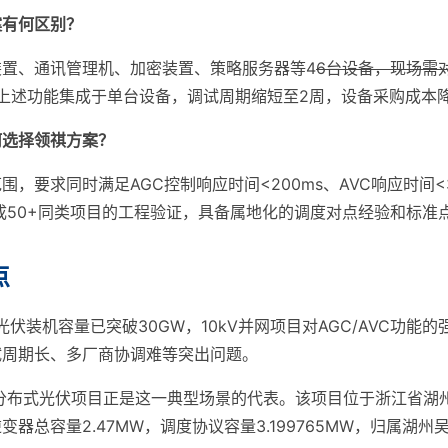
案有何区别？
置、通讯管理机、加密装置、策略服务器等4
6台设备，现场需
7B将上述功能集成于单台设备，调试周期缩短至2周，设备采购成本
何选择领祺方案？
，要求同时满足AGC控制响应时间<200ms、AVC响应时间<
内完成50+同类项目的工程验证，具备属地化的调度对点经验和标准
点
光伏装机容量已突破30GW，10kV并网项目对AGC/AVC功能
试周期长、多厂商协调难等突出问题。
顶分布式光伏项目正是这一典型场景的代表。该项目位于浙江省湖
器总容量2.47MW，调度协议容量3.199765MW，归属湖