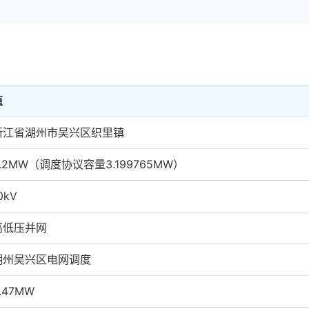
值
浙江省湖州市吴兴区织里镇
3.2MW（调度协议容量3.199765MW）
0kV
高低压并网
湖州吴兴区电网调度
.47MW