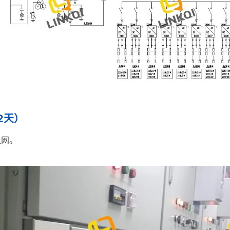
2天）
组网。