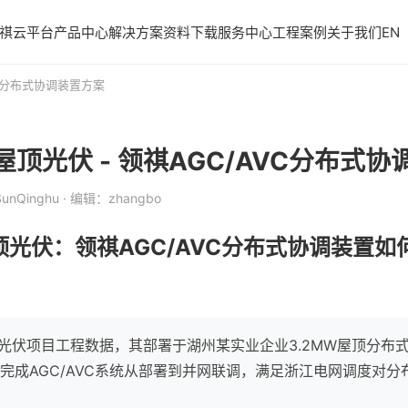
祺云平台
产品中心
解决方案
资料下载
服务中心
工程案例
关于我们
EN
VC分布式协调装置方案
顶光伏 - 领祺AGC/AVC分布式协
unQinghu
· 编辑：zhangbo
光伏：领祺AGC/AVC分布式协调装置如何
+光伏项目工程数据，其部署于湖州某实业企业3.2MW屋顶分布
4天内完成AGC/AVC系统从部署到并网联调，满足浙江电网调度对分