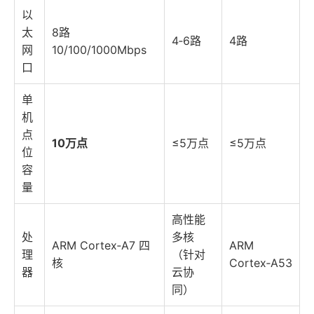
以
太
8路
4‑6路
4路
网
10/100/1000Mbps
口
单
机
点
10万点
≤5万点
≤5万点
位
容
量
高性能
处
多核
ARM Cortex‑A7 四
ARM
理
（针对
核
Cortex‑A53
器
云协
同）