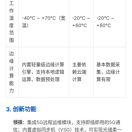
工
作
温
-40℃ ~ +70℃（宽
-20℃ ~
-20℃ ~
度
温）
+60℃
+60℃
范
围
边
缘
内置轻量级边缘计算
主要依
基本数据采
计
引擎，支持本地逻辑
赖云端
集，边缘计
算
运算、数据预处理
计算
算有限
能
力
3. 创新功能
领祺
：集成5G远程运维模块，支持即插即用的5G通
信；内置虚拟同步机（VSG）技术，可实现光储柔一