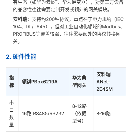
有生态（如华为云IoT、华为逆变器），对第三方设备
的兼容性往往需要定制开发或额外的网关模块。
安科瑞
：支持约200种协议，重点在于电力规约（IEC
104、DL/T645），但对工业自动化领域的Modbus、
PROFIBUS等覆盖较弱，往往需要额外的协议转换网
关。
2. 硬件性能
安科瑞
指
华为典
领祺PBox6219A
ANet-
标
型网关
2E4SM
串
8‑12路
口
16路 RS485/RS232
（依据
8‑16路
数
型号）
量