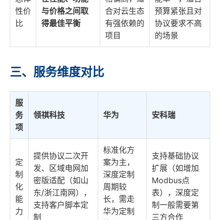
性价
与价格之间取
合对云生态
预算紧张且对
比
得最佳平衡
有强依赖的
协议要求不高
项目
的场景
三、服务维度对比
服
务
领祺科技
华为
安科瑞
项
标准化方
提供协议二次开
支持基础协议
定
案为主，
发、区域电网加
扩展（如增加
制
深度定制
密版适配（如山
Modbus点
化
周期较
东/浙江南网），
表），深度定
能
长，需走
支持客户脚本定
制一般需要第
力
华为定制
制
三方合作