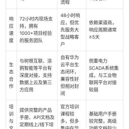
流程
48小时响
响
72小时内现场支
应，但优
依赖渠道商，
应
持，拥有
先服务大
响应周期通常
速
1000+项目经验
型战略客
≥5天
度
的服务团队
户
自有华为
与树根互联、涂
侧重电力
生
云平台生
鸦智能等平台有
SCADA系统集
态
态闭环，
深度对接，支持
成，与工业物
合
兼容性好
数据上云及第三
联网平台对接
作
但相对封
方应用
较弱
闭
培
官方培训
提供完整的产品
训
课程较
基础用户手册
手册、API文档及
与
多，但多
较完整，高级
定期线上/线下培
文
集中在华
功能文档较少