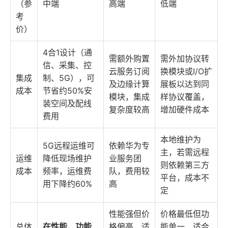
（参
中端
高端
低端
考
价）
4合1设计（通
需额外购置
需外加协议转
信、采集、控
云服务订阅
换模块或I/O扩
集成
制、5G），可
及边缘计算
展板以达到同
成本
节省约50%安
模块，集成
样协议覆盖，
装空间及配线
复杂度较高
增加硬件成本
费用
本地维护为
5G远程运维可
依赖华为专
主，若需远程
运维
降低现场维护
业服务团
则依赖第三方
成本
频率，运维费
队，费用较
平台，成本不
用下降约60%
高
定
性能强但价
价格最低但功
总体
在性能、功能
格偏高，适
能单一，适合