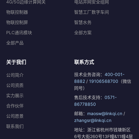
4G/5G边缘计算网关
电站并网安全组网
物联控制器
智慧工厂数字车间
物联控制屏
智慧水务
PLC通讯模块
全部方案
全部产品
关于我们
联系方式
技术业务咨询：
400-001-
公司简介
8882
/
19106568700
（微信
公司资质
同号）
实力展示
售后技术支持：
0571-
86778850
合作伙伴
邮箱：
maosw@linkqi.cn
/
公司愿景
zhangsr@linkqi.cn
联系我们
地址：浙江省杭州市钱塘新区
6号大街260号13F幢&11幢4层