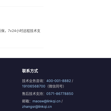
保，7x24小时远程技术支
联系方式
技术业务咨询：
400-001-8882
/
19106568700
（微信同号）
售后技术支持：
0571-86778850
邮箱：
maosw@linkqi.cn
/
zhangsr@linkqi.cn