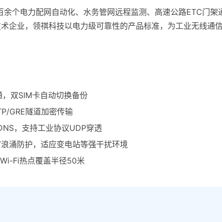
百余个电力配网自动化、水务管网远程监测、高速公路ETC门架
技术企业，领祺科技以电力级可靠性的产品标准，为工业无线通
6全网通，双SIM卡自动切换备份
L2TP/GRE隧道加密传输
DNS，支持工业协议UDP穿透
4kV浪涌防护，适应变电站等强干扰环境
Wi-Fi热点覆盖半径50米