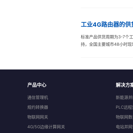
工业4G路由器的供
标准产品供货周期为3-7个
持，全国主要城市48小时现
产品中心
解决方
通信管理机
新能源并
规约转换器
PLC远
物联网网关
物联网数
4G/5G边缘计算网关
电站并网