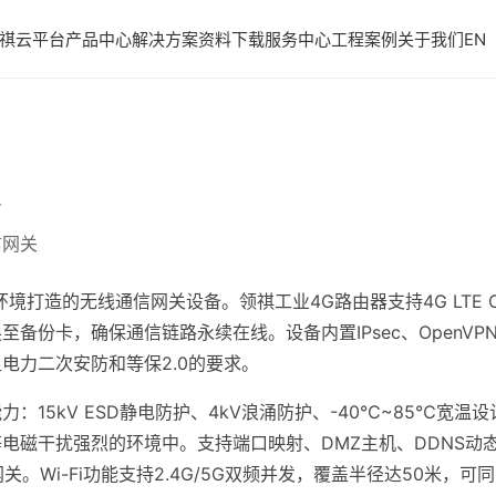
祺云平台
产品中心
解决方案
资料下载
服务中心
工程案例
关于我们
EN
信网关
打造的无线通信网关设备。领祺工业4G路由器支持4G LTE Cat
备份卡，确保通信链路永续在线。设备内置IPsec、OpenVPN
电力二次安防和等保2.0的要求。
：15kV ESD静电防护、4kV浪涌防护、-40℃~85℃宽温设
电磁干扰强烈的环境中。支持端口映射、DMZ主机、DDNS动态
关。Wi-Fi功能支持2.4G/5G双频并发，覆盖半径达50米，可