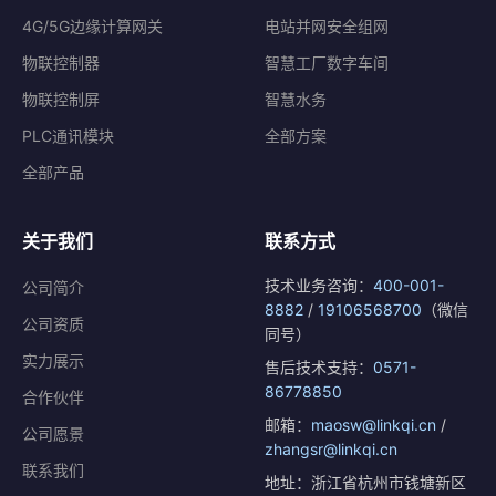
4G/5G边缘计算网关
电站并网安全组网
物联控制器
智慧工厂数字车间
物联控制屏
智慧水务
PLC通讯模块
全部方案
全部产品
关于我们
联系方式
技术业务咨询：
400-001-
公司简介
8882
/
19106568700
（微信
公司资质
同号）
实力展示
售后技术支持：
0571-
86778850
合作伙伴
邮箱：
maosw@linkqi.cn
/
公司愿景
zhangsr@linkqi.cn
联系我们
地址：浙江省杭州市钱塘新区