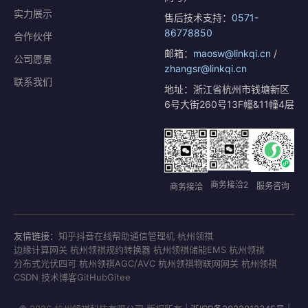
实力展示
售后技术支持：
0571-
86778850
合作伙伴
邮箱：
maosw@linkqi.cn
/
公司愿景
zhangsr@linkqi.cn
联系我们
地址：浙江省杭州市钱塘新区
6号大街260号13F幢&11幢4层
商务接洽2
服务咨询
商务接洽
友情链接：
知乎
抖音
在线帮助
通信管理机 杭州领祺
边缘计算网关 杭州领祺
规约转换器 杭州领祺
储能EMS 杭州领祺
分布式光伏四可 杭州领祺
AGC/AVC 杭州领祺
物联网网关 杭州领祺
CSDN 技术博客
GitHub
Gitee