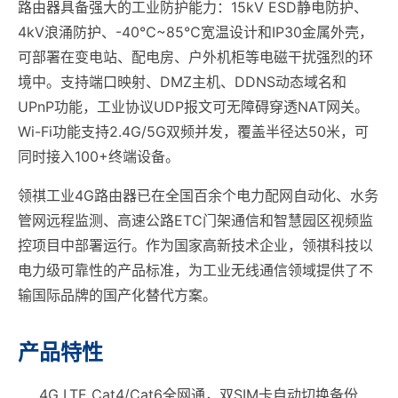
路由器具备强大的工业防护能力：15kV ESD静电防护、
4kV浪涌防护、-40℃~85℃宽温设计和IP30金属外壳，
可部署在变电站、配电房、户外机柜等电磁干扰强烈的环
境中。支持端口映射、DMZ主机、DDNS动态域名和
UPnP功能，工业协议UDP报文可无障碍穿透NAT网关。
Wi-Fi功能支持2.4G/5G双频并发，覆盖半径达50米，可
同时接入100+终端设备。
领祺工业4G路由器已在全国百余个电力配网自动化、水务
管网远程监测、高速公路ETC门架通信和智慧园区视频监
控项目中部署运行。作为国家高新技术企业，领祺科技以
电力级可靠性的产品标准，为工业无线通信领域提供了不
输国际品牌的国产化替代方案。
产品特性
4G LTE Cat4/Cat6全网通，双SIM卡自动切换备份