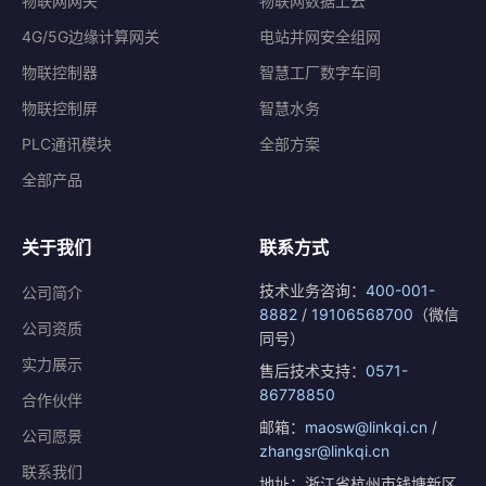
物联网网关
物联网数据上云
4G/5G边缘计算网关
电站并网安全组网
物联控制器
智慧工厂数字车间
物联控制屏
智慧水务
PLC通讯模块
全部方案
全部产品
关于我们
联系方式
技术业务咨询：
400-001-
公司简介
8882
/
19106568700
（微信
公司资质
同号）
实力展示
售后技术支持：
0571-
86778850
合作伙伴
邮箱：
maosw@linkqi.cn
/
公司愿景
zhangsr@linkqi.cn
联系我们
地址：浙江省杭州市钱塘新区