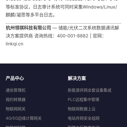
等标准协议，日志审计系统可同时采集Windows/Linux/
麒麟/凝思等多平台日志。
杭州领祺科技有限公司
— 储能/光伏二次系统数据通讯解
决方案提供商 咨询热线：400-001-8882 | 官网：
linkqi.cn
产品中心
解决方案
通信管理机
新能源并网全套设备集成
规约转换器
PLC远程集中管理
物联网网关
物联网数据上云
4G/5G边缘计算网关
电站并网安全组网