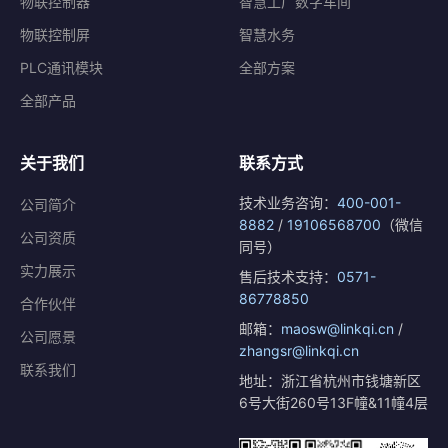
物联控制器
智慧工厂数字车间
物联控制屏
智慧水务
PLC通讯模块
全部方案
全部产品
关于我们
联系方式
技术业务咨询：
400-001-
公司简介
8882
/
19106568700
（微信
公司资质
同号）
实力展示
售后技术支持：
0571-
86778850
合作伙伴
邮箱：
maosw@linkqi.cn
/
公司愿景
zhangsr@linkqi.cn
联系我们
地址：浙江省杭州市钱塘新区
6号大街260号13F幢&11幢4层