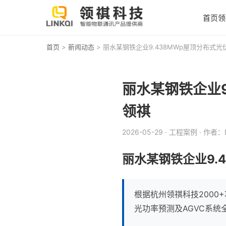
首页
领
首页
>
新闻动态
> 丽水某钢铁企业9.438MWp屋顶分布式光
丽水某钢铁企业9
领祺
2026-05-29
· 工程案例
· 作者：D
丽水某钢铁企业9.
根据杭州领祺科技2000
光功率预测及AGVC系统