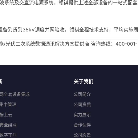
录波系统及交直流电源系统。领祺提供上述全部设备的一站式配套
从设备到货到35kV调度并网验收，领祺全程技术支持，平均实施周
能/光伏二次系统数据通讯解决方案提供商 咨询热线：400-001-8882 
案
关于我们
网全套设备集成
公司简介
程集中管理
公司资质
据上云
实力展示
安全组网
合作伙伴
数字车间
公司愿景