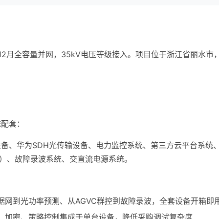
23年12月全容量并网，35kV电压等级接入。项目位于浙江省丽水
统配套：
备、华为SDH光传输设备、电力监控系统、第三方云平台系统
调）、故障录波系统、交直流电源系统。
据网到光功率预测、从AGVC群控到故障录波，全套设备开箱即
、加密、策略控制集成于单台设备，降低采购调试复杂度