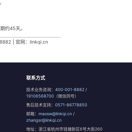
。
期约45天。
| 官网：linkqi.cn
联系方式
技术业务咨询：
400-001-8882
/
19106568700
（微信同号）
售后技术支持：
0571-86778850
邮箱：
maosw@linkqi.cn
/
zhangsr@linkqi.cn
地址：浙江省杭州市钱塘新区6号大街260