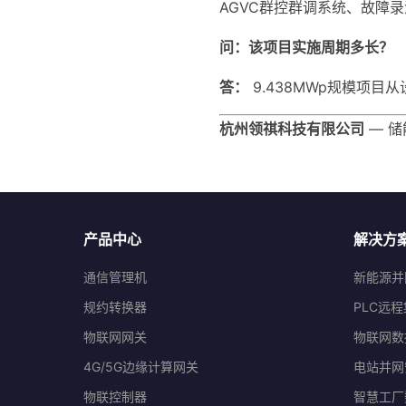
AGVC群控群调系统、故障
问：该项目实施周期多长？
答：
9.438MWp规模项目
杭州领祺科技有限公司
— 储
产品中心
解决方
通信管理机
新能源并
规约转换器
PLC远
物联网网关
物联网数
4G/5G边缘计算网关
电站并网
物联控制器
智慧工厂