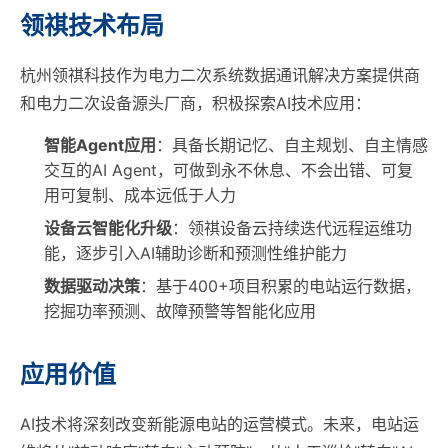
领祺技术布局
杭州领祺科技作为电力二次系统数据通讯解决方案提供商
和电力二次设备源头厂商，积极探索AI技术应用：
智能Agent应用
：具备长期记忆、自主规划、自主情感
交互的AI Agent，可做到永不休息、不会出错、可复
用可复制、成本远低于人力
设备云智能化升级
：领祺设备云持续迭代远程运维功
能，逐步引入AI辅助诊断和预测性维护能力
数据驱动决策
：基于400+项目积累的电站运行数据，
挖掘功率预测、故障预警等智能化应用
应用价值
AI技术将深刻改变新能源电站的运营模式。未来，电站运