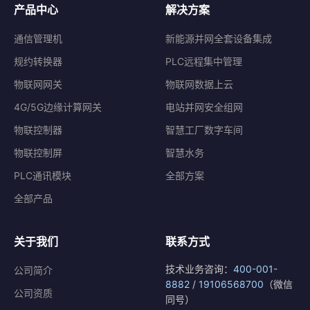
产品中心
解决方案
通信管理机
新能源并网全套设备集成
规约转换器
PLC远程集中管理
物联网网关
物联网数据上云
4G/5G边缘计算网关
电站并网安全组网
物联控制器
智慧工厂数字车间
物联控制屏
智慧水务
PLC通讯模块
全部方案
全部产品
关于我们
联系方式
技术业务咨询：
400-001-
公司简介
8882
/
19106568700
（微信
公司资质
同号）