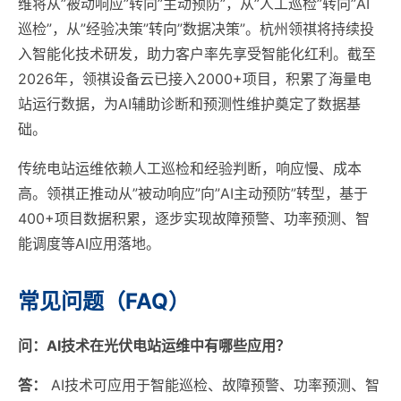
维将从”被动响应”转向”主动预防”，从”人工巡检”转向”AI
巡检”，从”经验决策”转向”数据决策”。杭州领祺将持续投
入智能化技术研发，助力客户率先享受智能化红利。截至
2026年，领祺设备云已接入2000+项目，积累了海量电
站运行数据，为AI辅助诊断和预测性维护奠定了数据基
础。
传统电站运维依赖人工巡检和经验判断，响应慢、成本
高。领祺正推动从”被动响应”向”AI主动预防”转型，基于
400+项目数据积累，逐步实现故障预警、功率预测、智
能调度等AI应用落地。
常见问题（FAQ）
问：AI技术在光伏电站运维中有哪些应用？
答：
AI技术可应用于智能巡检、故障预警、功率预测、智