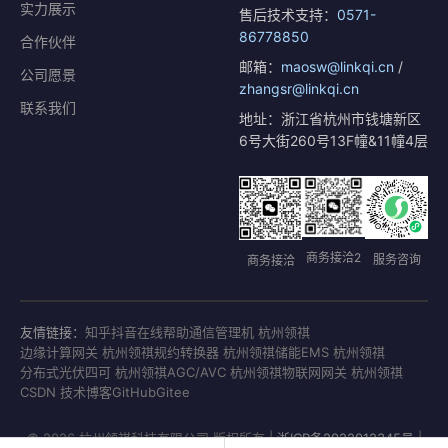
实力展示
售后技术支持：
0571-
86778850
合作伙伴
邮箱：
maosw@linkqi.cn
/
公司愿景
zhangsr@linkqi.cn
联系我们
地址：浙江省杭州市钱塘新区
6号大街260号13F幢&11幢4层
商务接洽2
服务咨询
商务接洽
友情链接：
知乎
抖音
在线帮助
通信管理机 杭州领祺
边缘计算网关 杭州领祺
规约转换器 杭州领祺
储能EMS 杭州领祺
分布式光伏四可 杭州领祺
AGC/AVC 杭州领祺
物联网网关 杭州领祺
CSDN 技术博客
GitHub
Gitee
© 2026 杭州领祺科技有限公司 版权所有 |
浙ICP备2022012345号
|