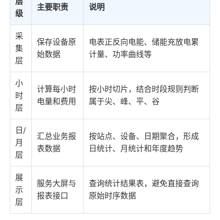
层
主要职责
说明
级
采
保存设备原
电表正反向电能、储能充放电累
集
始数据
计量、功率曲线等
层
小
计算每小时
按小时切片，结合时段规则判断
时
电量和费用
属于尖、峰、平、谷
层
日/
汇总业务报
按站点、设备、日期聚合，形成
月
表数据
日统计、月统计和年度趋势
层
展
服务大屏与
查询统计结果表，避免直接查询
示
报表接口
原始时序数据
层