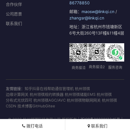
86778850
合作伙伴
邮箱：
maosw@linkqi.cn
/
公司愿景
zhangsr@linkqi.cn
联系我们
地址：浙江省杭州市钱塘新区
6号大街260号13F幢&11幢4层
商务接洽2
服务咨询
商务接洽
友情链接：
知乎
抖音
在线帮助
通信管理机 杭州领祺
边缘计算网关 杭州领祺
规约转换器 杭州领祺
储能EMS 杭州领祺
分布式光伏四可 杭州领祺
AGC/AVC 杭州领祺
物联网网关 杭州领祺
CSDN 技术博客
GitHub
Gitee
© 2026 杭州领祺科技有限公司 版权所有 |
浙ICP备2022012345号
|
浙公网安备33011802001771号
拨打电话
联系我们