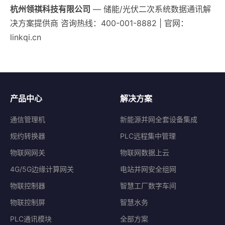
杭州领祺科技有限公司
— 储能/光伏二次系统数据通讯解
决方案提供商 咨询热线：400-001-8882 | 官网：
linkqi.cn
产品中心
解决方案
通信管理机
新能源并网全套设备集成
规约转换器
PLC远程集中管理
物联网网关
物联网数据上云
4G/5G边缘计算网关
电站并网安全组网
物联控制器
智慧工厂数字车间
物联控制屏
智慧水务
PLC通讯模块
全部方案