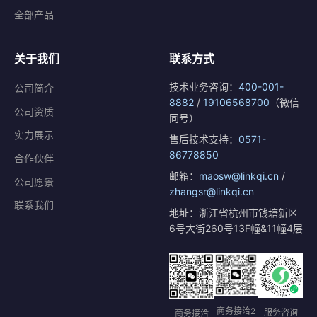
全部产品
关于我们
联系方式
技术业务咨询：
400-001-
公司简介
8882
/
19106568700
（微信
公司资质
同号）
实力展示
售后技术支持：
0571-
86778850
合作伙伴
邮箱：
maosw@linkqi.cn
/
公司愿景
zhangsr@linkqi.cn
联系我们
地址：浙江省杭州市钱塘新区
6号大街260号13F幢&11幢4层
商务接洽2
服务咨询
商务接洽