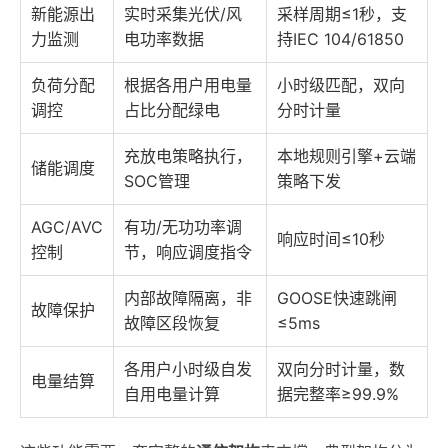
新能源出
实时采集光伏/风
采样周期≤1秒，支
力监测
电功率数据
持IEC 104/61850
负荷分配
根据各用户用电量
小时级匹配，双向
调控
占比分配绿电
分时计量
充放电策略执行，
本地规则引擎+云端
储能调度
SOC管理
策略下发
AGC/AVC
有功/无功功率调
响应时间≤10秒
控制
节，响应调度指令
内部故障隔离，非
GOOSE快速跳闸
故障保护
故障区段恢复
≤5ms
各用户小时级自发
双向分时计量，数
电量结算
自用电量计算
据完整率≥99.9%