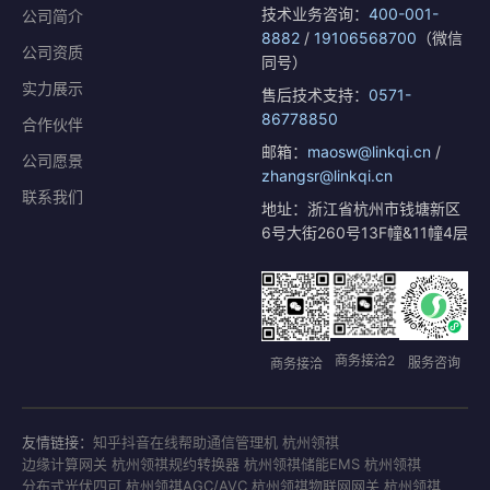
技术业务咨询：
400-001-
公司简介
8882
/
19106568700
（微信
公司资质
同号）
实力展示
售后技术支持：
0571-
86778850
合作伙伴
邮箱：
maosw@linkqi.cn
/
公司愿景
zhangsr@linkqi.cn
联系我们
地址：浙江省杭州市钱塘新区
6号大街260号13F幢&11幢4层
商务接洽2
服务咨询
商务接洽
友情链接：
知乎
抖音
在线帮助
通信管理机 杭州领祺
边缘计算网关 杭州领祺
规约转换器 杭州领祺
储能EMS 杭州领祺
分布式光伏四可 杭州领祺
AGC/AVC 杭州领祺
物联网网关 杭州领祺