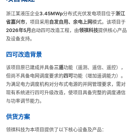
浙江某液压企业
3.45MWp
分布式光伏发电项目位于
浙江
省嘉兴市
，项目采用
自发自用、余电上网
模式。该项目于
2026年5月
启动四可改造工程，由
领祺科技
提供核心产品
及设备支持。
四可改造背景
该项目原已建成并具备
三遥
功能（遥测、遥信、遥控），
但尚不具备电网调度要求的
四可
功能（增加遥调能力）。
为满足电力调度机构对分布式电源的并网管理要求，需对
现有系统进行四可升级改造，使项目具备完整的调度通信
与功率调节能力。
供货方案
领祺科技为本项目提供了以下核心设备及产品：