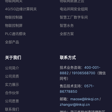
物联网网关
物联网数据上云
4G/5G边缘计算网关
电站并网安全组网
物联控制器
智慧工厂数字车间
物联控制屏
智慧水务
PLC通讯模块
全部方案
全部产品
关于我们
联系方式
技术业务咨询：
400-001-
公司简介
8882
/
19106568700
（微信
公司资质
同号）
实力展示
售后技术支持：
0571-
86778850
合作伙伴
邮箱：
maosw@linkqi.cn
/
公司愿景
zhangsr@linkqi.cn
联系我们
地址：浙江省杭州市钱塘新区