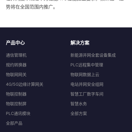
势将在全国范围内推广。
产品中心
解决方案
通信管理机
新能源并网全套设备集成
规约转换器
PLC远程集中管理
物联网网关
物联网数据上云
4G/5G边缘计算网关
电站并网安全组网
物联控制器
智慧工厂数字车间
物联控制屏
智慧水务
PLC通讯模块
全部方案
全部产品