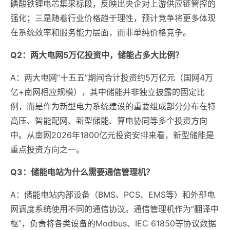
磷酸铁锂电芯集采标段，反映出央企对上游供应链管控的
强化；三是随着行业价格趋于理性，预计竞争将更多体现
在系统效率和服务能力层面，而非单纯价格竞争。
Q2：两大电网5万亿投资中，储能占多大比例？
A：两大电网”十五五”期间合计投资约5万亿元（国网4万
亿+南网相应规模），其中储能并非独立披露的固定比
例，而是作为新型电力系统建设的重要组成部分分布在特
高压、智能配网、新型储能、算电协同等多个投资方向
中。从南网2026年1800亿元投资安排来看，新型储能是
重点投资方向之一。
Q3：储能电站为什么需要通信管理机？
A：储能电站内部设备（BMS、PCS、EMS等）和外部电
网调度系统使用不同的通信协议。通信管理机作为”翻译中
枢”，负责将各类设备的Modbus、IEC 61850等协议数据