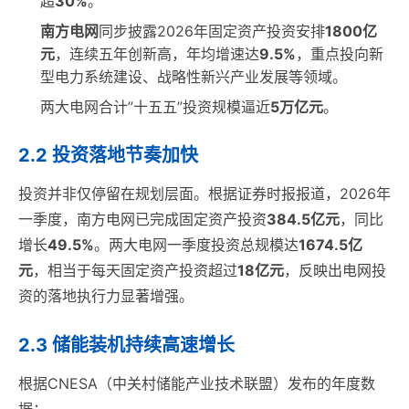
超
30%
。
南方电网
同步披露2026年固定资产投资安排
1800亿
元
，连续五年创新高，年均增速达
9.5%
，重点投向新
型电力系统建设、战略性新兴产业发展等领域。
两大电网合计”十五五”投资规模逼近
5万亿元
。
2.2 投资落地节奏加快
投资并非仅停留在规划层面。根据证券时报报道，2026年
一季度，南方电网已完成固定资产投资
384.5亿元
，同比
增长
49.5%
。两大电网一季度投资总规模达
1674.5亿
元
，相当于每天固定资产投资超过
18亿元
，反映出电网投
资的落地执行力显著增强。
2.3 储能装机持续高速增长
根据CNESA（中关村储能产业技术联盟）发布的年度数