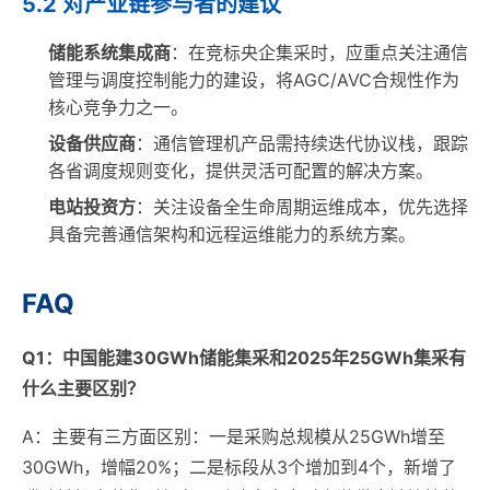
5.2 对产业链参与者的建议
储能系统集成商
：在竞标央企集采时，应重点关注通信
管理与调度控制能力的建设，将AGC/AVC合规性作为
核心竞争力之一。
设备供应商
：通信管理机产品需持续迭代协议栈，跟踪
各省调度规则变化，提供灵活可配置的解决方案。
电站投资方
：关注设备全生命周期运维成本，优先选择
具备完善通信架构和远程运维能力的系统方案。
FAQ
Q1：中国能建30GWh储能集采和2025年25GWh集采有
什么主要区别？
A：主要有三方面区别：一是采购总规模从25GWh增至
30GWh，增幅20%；二是标段从3个增加到4个，新增了