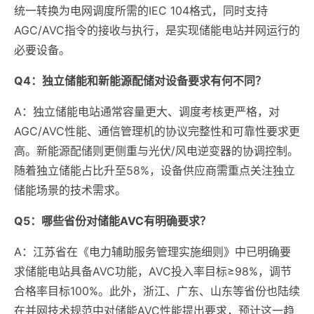
统一转换为电网调度所需的IEC 104格式，同时支持
AGC/AVC指令的接收与执行，是实现储能电站并网运行的
必要设备。
Q4：独立储能和新能源配储对设备要求有何不同？
A：独立储能电站通常容量更大、调度考核更严格，对
AGC/AVC性能、通信管理机的协议完整性和可靠性要求更
高。新能源配储则更侧重与光伏/风电逆变器的协调控制。
随着独立储能占比升至58%，设备供应商需重点关注独立
储能场景的技术需求。
Q5：哪些省份对储能AVC有明确要求？
A：江苏省在《电力辅助服务管理实施细则》中已明确要
求储能电站具备AVC功能，AVC投入率目标≥98%，调节
合格率目标100%。此外，浙江、广东、山东等省份也陆续
在并网技术规范中对储能AVC性能提出要求，预计这一趋