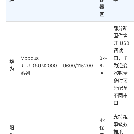
器
区
部分新
固件需
开 USB
调试
Modbus
0x-
口；华
华
RTU（SUN2000
9600/115200
6x
为逆变
为
系列）
区
器数量
多时可
分配至
不同串
口
支持组
4x
串级数
阳
保
据采