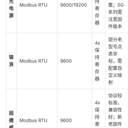
光
持
Modbus RTU
9600/19200
集；SG
电
寄
系列需
源
存
注意固
器
件版本
部分老
4x
型号点
保
表非
锦
持
Modbus RTU
9600
标，需
浪
寄
配置自
存
定义映
器
射
协议较
4x
标准，
保
兼容性
固
持
好；新
德
Modbus RTU
9600
寄
老固件
威