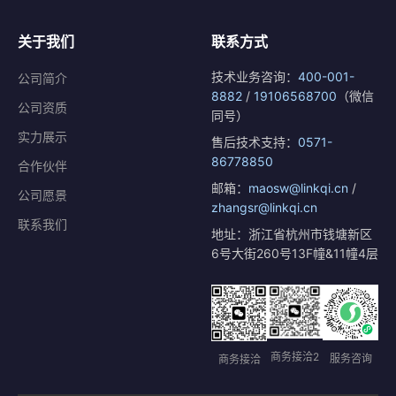
关于我们
联系方式
技术业务咨询：
400-001-
公司简介
8882
/
19106568700
（微信
公司资质
同号）
实力展示
售后技术支持：
0571-
86778850
合作伙伴
邮箱：
maosw@linkqi.cn
/
公司愿景
zhangsr@linkqi.cn
联系我们
地址：浙江省杭州市钱塘新区
6号大街260号13F幢&11幢4层
商务接洽2
服务咨询
商务接洽