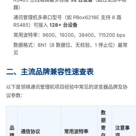
器）
通讯管理机多串口型号（如 PBox6218E 支持 8 路
RS485）可接入
128+ 台设备
常用波特率：9600、19200、38400、115200 bps
数据格式：8N1（8 数据位、无校验、1 停止位）最常
见
二、主流品牌兼容性速查表
以下是领祺通讯管理机项目经验中常见的逆变器品牌及协
议参数：
数
据
品
寄
注意事
通信协议
常用波特率
牌
存
项