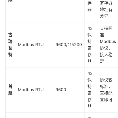
存
寄存器
器
地址有
差异
4x
支持标
古
保
准
瑞
持
Modbus
Modbus RTU
9600/115200
瓦
寄
协议，
特
存
接入稳
器
定
4x
保
协议较
首
持
标准，
Modbus RTU
9600
航
寄
直接配
存
置即可
器