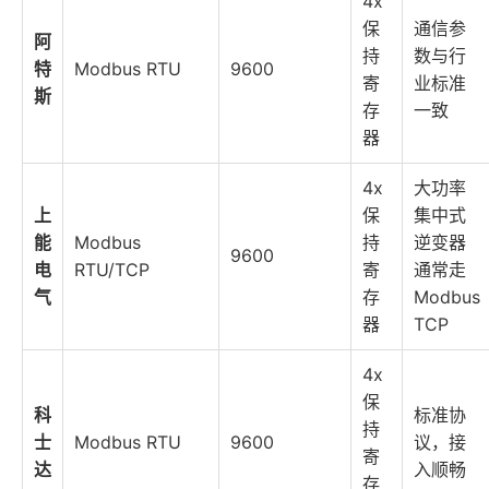
4x
保
通信参
阿
持
数与行
特
Modbus RTU
9600
寄
业标准
斯
存
一致
器
4x
大功率
上
保
集中式
能
Modbus
持
逆变器
9600
电
RTU/TCP
寄
通常走
气
存
Modbus
器
TCP
4x
保
科
标准协
持
士
Modbus RTU
9600
议，接
寄
达
入顺畅
存