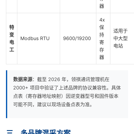
器
4x
特
保
适用于
变
持
Modbus RTU
9600/19200
中大型
电
寄
电站
工
存
器
数据来源
：截至 2026 年，领祺通讯管理机在
2000+ 项目中验证了上述品牌的协议兼容性。具体
点表（寄存器地址映射）因逆变器型号和固件版本
可能不同，建议以现场设备点表为准。
三、多品牌混采方案