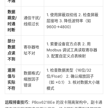
不通
数据
1. 使用屏蔽双绞线 2. 检查屏蔽
跳变/
通信干扰/
层接地 3. 降低波特率（如
时通
线缆过长
9600→4800）
时断
部分
1. 索要设备官方点表 2. 用
数据
寄存器地
Modbus 调试工具读取寄存器
点读
址不对
3. 配置自定义点表映射
不到
遥测
1. 检查数据类型（16位/32
数据格式/
值与
位/Float） 2. 确认缩放因子
缩放因子
实际
（如 ×0.1） 3. 核对数据大小端
错误
不符
模式
远程排查技巧
：PBox6218Ee 的双卡隔离架构中，副卡通