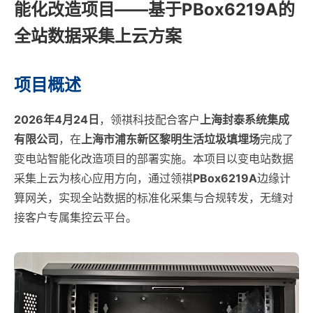
能化改造项目——基于PBox6219A的
全站数据采集上云方案
项目概述
2026年4月24日
，领祺科技配合客户
上海封泰系统集成
有限公司
，在
上海市浦东新区黎明生活垃圾填埋场
完成了
变电站智能化改造项目的部署实施。本项目以变电站数据
采集上云为核心应用方向，通过领祺
PBox6219A
边缘计
算网关，实现全站数据的标准化采集与合规转发，无缝对
接客户专属集控云平台。