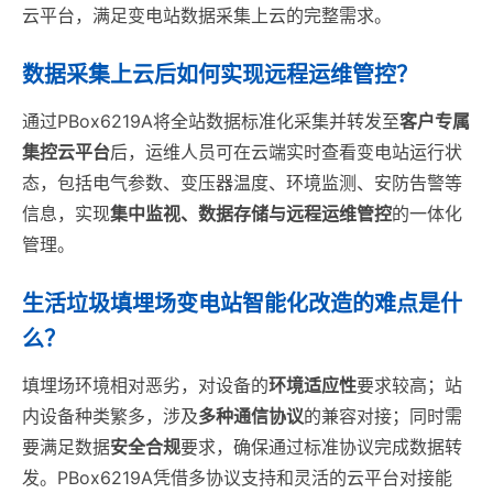
云平台，满足变电站数据采集上云的完整需求。
数据采集上云后如何实现远程运维管控？
通过PBox6219A将全站数据标准化采集并转发至
客户专属
集控云平台
后，运维人员可在云端实时查看变电站运行状
态，包括电气参数、变压器温度、环境监测、安防告警等
信息，实现
集中监视、数据存储与远程运维管控
的一体化
管理。
生活垃圾填埋场变电站智能化改造的难点是什
么？
填埋场环境相对恶劣，对设备的
环境适应性
要求较高；站
内设备种类繁多，涉及
多种通信协议
的兼容对接；同时需
要满足数据
安全合规
要求，确保通过标准协议完成数据转
发。PBox6219A凭借多协议支持和灵活的云平台对接能