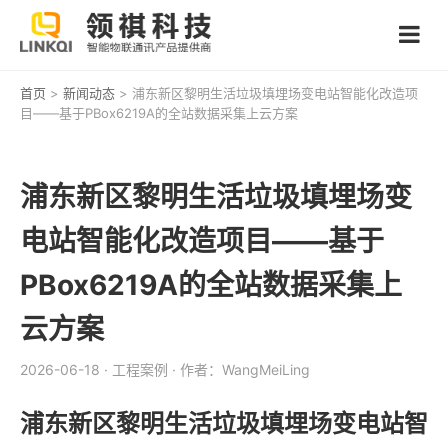
首页
>
新闻动态
> 浦东新区黎明生活垃圾填埋场变电站智能化改造项
目——基于PBox6219A的全站数据采集上云方案
浦东新区黎明生活垃圾填埋场变
电站智能化改造项目——基于
PBox6219A的全站数据采集上
云方案
2026-06-18
· 工程案例
· 作者：WangMeiLing
浦东新区黎明生活垃圾填埋场变电站智