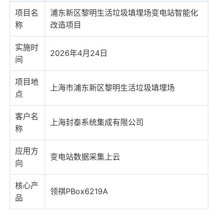
项目名
浦东新区黎明生活垃圾填埋场变电站智能化
称
改造项目
实施时
2026年4月24日
间
项目地
上海市浦东新区黎明生活垃圾填埋场
点
客户名
上海封泰系统集成有限公司
称
应用方
变电站数据采集上云
向
核心产
领祺PBox6219A
品