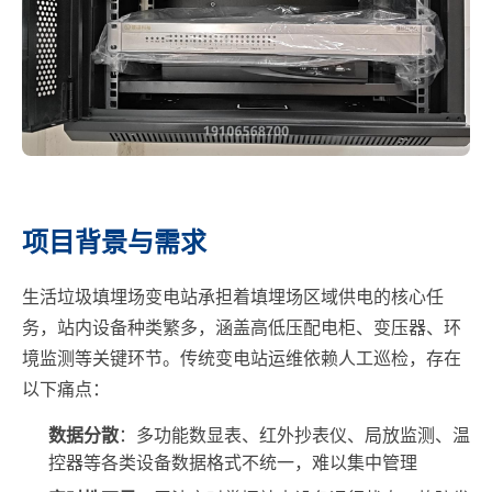
项目背景与需求
生活垃圾填埋场变电站承担着填埋场区域供电的核心任
务，站内设备种类繁多，涵盖高低压配电柜、变压器、环
境监测等关键环节。传统变电站运维依赖人工巡检，存在
以下痛点：
数据分散
：多功能数显表、红外抄表仪、局放监测、温
控器等各类设备数据格式不统一，难以集中管理