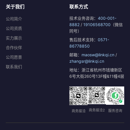
关于我们
联系方式
技术业务咨询：
400-001-
公司简介
8882
/
19106568700
（微信
公司资质
同号）
实力展示
售后技术支持：
0571-
86778850
合作伙伴
邮箱：
maosw@linkqi.cn
/
公司愿景
zhangsr@linkqi.cn
联系我们
地址：浙江省杭州市钱塘新区
6号大街260号13F幢&11幢4层
商务接洽2
服务咨询
商务接洽