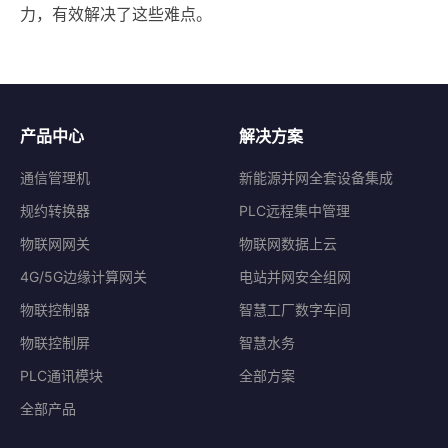
力，有效解决了这些难点。
产品中心
解决方案
通信管理机
新能源并网全套设备集成
规约转换器
PLC远程集中管理
物联网网关
物联网数据上云
4G/5G边缘计算网关
电站并网安全组网
物联控制器
智慧工厂数字车间
物联控制屏
智慧水务
PLC通讯模块
全部方案
全部产品