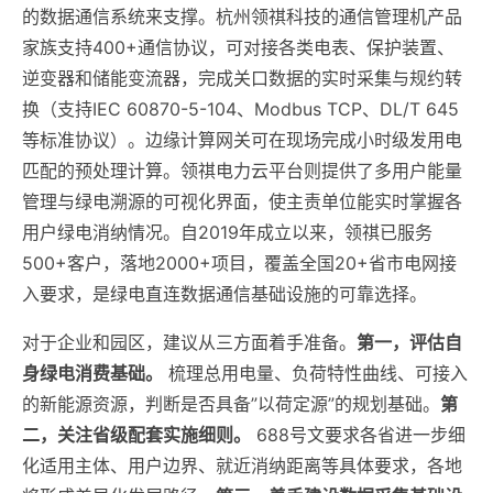
的数据通信系统来支撑。杭州领祺科技的通信管理机产品
家族支持400+通信协议，可对接各类电表、保护装置、
逆变器和储能变流器，完成关口数据的实时采集与规约转
换（支持IEC 60870-5-104、Modbus TCP、DL/T 645
等标准协议）。边缘计算网关可在现场完成小时级发用电
匹配的预处理计算。领祺电力云平台则提供了多用户能量
管理与绿电溯源的可视化界面，使主责单位能实时掌握各
用户绿电消纳情况。自2019年成立以来，领祺已服务
500+客户，落地2000+项目，覆盖全国20+省市电网接
入要求，是绿电直连数据通信基础设施的可靠选择。
对于企业和园区，建议从三方面着手准备。
第一，评估自
身绿电消费基础。
梳理总用电量、负荷特性曲线、可接入
的新能源资源，判断是否具备”以荷定源”的规划基础。
第
二，关注省级配套实施细则。
688号文要求各省进一步细
化适用主体、用户边界、就近消纳距离等具体要求，各地