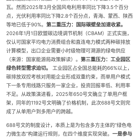
瓦。然而2025年3月全国风电利用率同比下降3.5个百分
点，光伏利用率同比下降2.8个百分点，青海、蒙西、陕西
等地已低于90%。
第二重压力：国际碳壁垒加速收紧。
2026年1月1日欧盟碳边境调节机制（CBAM）正式实施，
仅认可国家平均电力消费组合和直连电力模式两种碳排放
计算模型，出口企业需要小时级物理可溯源的绿电供应
（来源：国家能源局政策解读）。
第三重压力：工业园区
绿色转型需求迫切。
工业园区占全国总能耗的66%以上，
碳排放双控考核对用能企业形成双重约束，而单用户模式
下一条专用线路只服务一家企业，投资回报率低、利用率
不足。从政策演进看，2025年650号文确立了单用户框
架，同年的1192号文明确了价格机制，此次688号文则完
成了从单用户到多用户的跨越。
688号文的制度设计，本质上是为包含多方主体的”绿色电
力微生态”构建运行规则，在四个维度实现突破。
一是参与