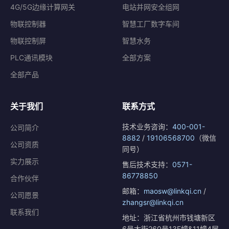
4G/5G边缘计算网关
电站并网安全组网
物联控制器
智慧工厂数字车间
物联控制屏
智慧水务
PLC通讯模块
全部方案
全部产品
关于我们
联系方式
技术业务咨询：
400-001-
公司简介
8882
/
19106568700
（微信
公司资质
同号）
实力展示
售后技术支持：
0571-
86778850
合作伙伴
邮箱：
maosw@linkqi.cn
/
公司愿景
zhangsr@linkqi.cn
联系我们
地址：浙江省杭州市钱塘新区
6号大街260号13F幢&11幢4层