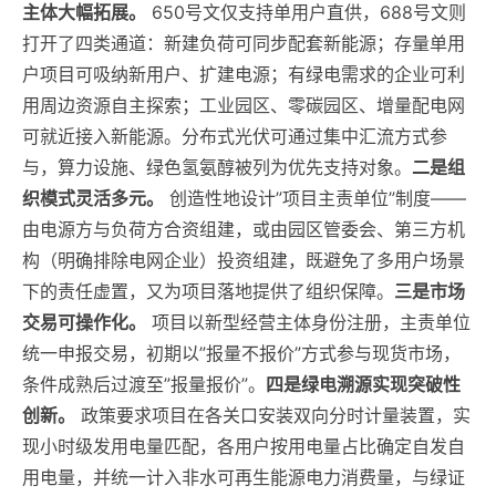
主体大幅拓展。
650号文仅支持单用户直供，688号文则
打开了四类通道：新建负荷可同步配套新能源；存量单用
户项目可吸纳新用户、扩建电源；有绿电需求的企业可利
用周边资源自主探索；工业园区、零碳园区、增量配电网
可就近接入新能源。分布式光伏可通过集中汇流方式参
与，算力设施、绿色氢氨醇被列为优先支持对象。
二是组
织模式灵活多元。
创造性地设计”项目主责单位”制度——
由电源方与负荷方合资组建，或由园区管委会、第三方机
构（明确排除电网企业）投资组建，既避免了多用户场景
下的责任虚置，又为项目落地提供了组织保障。
三是市场
交易可操作化。
项目以新型经营主体身份注册，主责单位
统一申报交易，初期以”报量不报价”方式参与现货市场，
条件成熟后过渡至”报量报价”。
四是绿电溯源实现突破性
创新。
政策要求项目在各关口安装双向分时计量装置，实
现小时级发用电量匹配，各用户按用电量占比确定自发自
用电量，并统一计入非水可再生能源电力消费量，与绿证