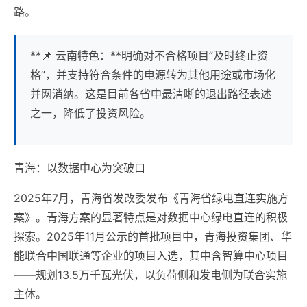
路。
**📌 云南特色：**明确对不合格项目”及时终止资
格”，并支持符合条件的电源转为其他用途或市场化
并网消纳。这是目前各省中最清晰的退出路径表述
之一，降低了投资风险。
青海：以数据中心为突破口
2025年7月，青海省发改委发布《青海省绿电直连实施方
案》。青海方案的显著特点是对数据中心绿电直连的积极
探索。2025年11月公示的首批项目中，青海投资集团、华
能联合中国联通等企业的项目入选，其中含智算中心项目
——规划13.5万千瓦光伏，以负荷侧和发电侧为联合实施
主体。