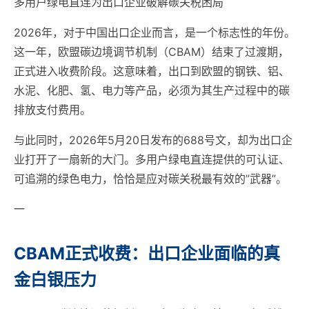
多用户绿电直连为出口企业破解碳关税困局
2026年，对于中国出口企业而言，是一个标志性的年份。
这一年，欧盟碳边境调节机制（CBAM）结束了过渡期，
正式进入收费阶段。这意味着，出口到欧盟的钢铁、铝、
水泥、化肥、氢、电力等产品，必须为其生产过程中的碳
排放支付费用。
与此同时，2026年5月20日发布的688号文，却为出口企
业打开了一扇新的大门。多用户绿电直连提供的可认证、
可追溯的绿色电力，恰恰是应对碳关税最有效的”武器”。
一
CBAM正式收费：出口企业面临的真
金白银压力