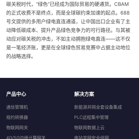
碳关税时代，“绿色”已经成为国际贸易的硬通货。CBAM
的正式收费不是终点，而是全球碳约束加速的起点。688
号文提供的多用户绿电直连通道，让中国出口企业有了主
动降低碳成本、提升产品绿色竞争力的可行路径。与其被
动应对碳关税的冲击，不如主动拥抱绿电直连——这不仅
是一笔经济账，更是在全球绿色贸易竞赛中占据主动地位
的战略选择。
产品中心
解决方案
通信管理机
新能源并网全套设备集成
规约转换器
PLC远程集中管理
物联网网关
物联网数据上云
4G/5G边缘计算网关
电站并网安全组网