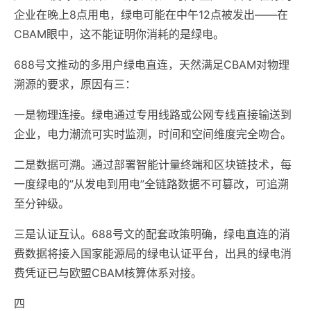
企业在晚上8点用电，绿电可能在中午12点被发出——在
CBAM眼中，这不能证明你消耗的是绿电。
688号文推动的多用户绿电直连，天然满足CBAM对物理
溯源的要求，原因有三：
一是物理连接。绿电通过专用线路或公网专线直接输送到
企业，电力潮流可实时监测，时间和空间维度完全吻合。
二是数据可溯。通过部署智能计量终端和区块链技术，每
一度绿电的”从发电到用电”全链路数据不可篡改，可追溯
至分钟级。
三是认证互认。688号文的配套政策明确，绿电直连的消
费数据将接入国家能源局的绿电认证平台，出具的绿电消
费凭证已与欧盟CBAM核算体系对接。
四