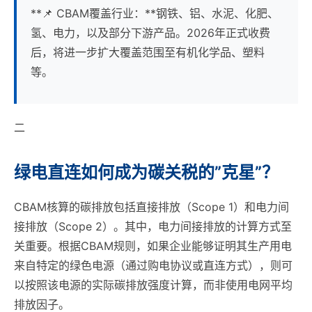
**📌 CBAM覆盖行业：**钢铁、铝、水泥、化肥、
氢、电力，以及部分下游产品。2026年正式收费
后，将进一步扩大覆盖范围至有机化学品、塑料
等。
二
绿电直连如何成为碳关税的”克星”？
CBAM核算的碳排放包括直接排放（Scope 1）和电力间
接排放（Scope 2）。其中，电力间接排放的计算方式至
关重要。根据CBAM规则，如果企业能够证明其生产用电
来自特定的绿色电源（通过购电协议或直连方式），则可
以按照该电源的实际碳排放强度计算，而非使用电网平均
排放因子。