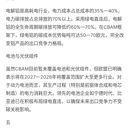
电解铝是高耗电行业，电力成本占总成本的35%—40%，
电力碳排放占总排放的70%以上。采用绿电直连后，电解
铝的全生命周期碳排放可降低约60%—70%。在CBAM框
架下，绿电铝的碳成本优势每吨可达50—70欧元，完全改
变铝产品的出口竞争力格局。
电池与光伏组件
虽然CBAM目前暂未覆盖电池和光伏组件，但欧盟已明确
表示将在2027—2028年将覆盖范围扩大至更多行业。对
于动力电池而言，其生产过程（特别是前驱体合成和电芯
制造）的电力消耗巨大。领先的电池企业如宁德时代、比
亚迪已在积极布局绿电直连，以确保未来出口竞争力不受
碳关税影响。
五