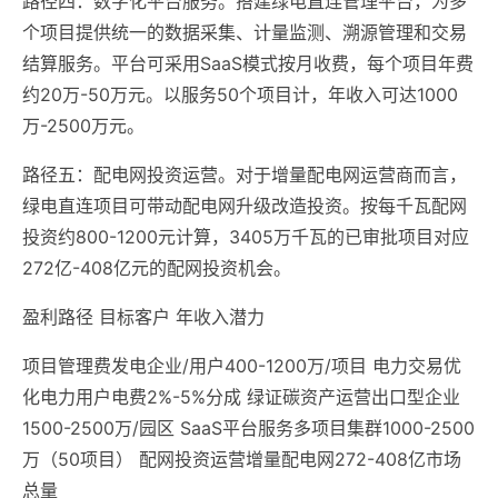
路径四：数字化平台服务。搭建绿电直连管理平台，为多
个项目提供统一的数据采集、计量监测、溯源管理和交易
结算服务。平台可采用SaaS模式按月收费，每个项目年费
约20万-50万元。以服务50个项目计，年收入可达1000
万-2500万元。
路径五：配电网投资运营。对于增量配电网运营商而言，
绿电直连项目可带动配电网升级改造投资。按每千瓦配网
投资约800-1200元计算，3405万千瓦的已审批项目对应
272亿-408亿元的配网投资机会。
盈利路径 目标客户 年收入潜力
项目管理费发电企业/用户400-1200万/项目 电力交易优
化电力用户电费2%-5%分成 绿证碳资产运营出口型企业
1500-2500万/园区 SaaS平台服务多项目集群1000-2500
万（50项目） 配网投资运营增量配电网272-408亿市场
总量