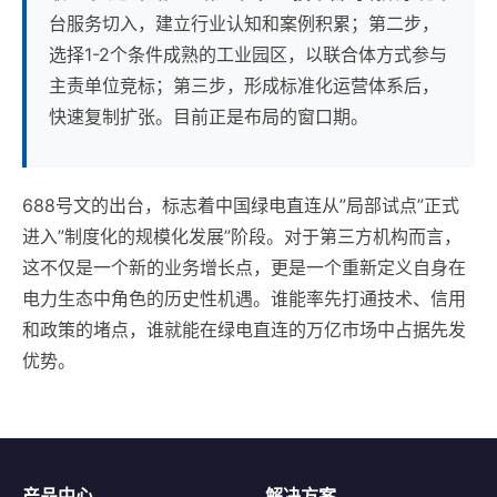
台服务切入，建立行业认知和案例积累；第二步，
选择1-2个条件成熟的工业园区，以联合体方式参与
主责单位竞标；第三步，形成标准化运营体系后，
快速复制扩张。目前正是布局的窗口期。
688号文的出台，标志着中国绿电直连从”局部试点”正式
进入”制度化的规模化发展”阶段。对于第三方机构而言，
这不仅是一个新的业务增长点，更是一个重新定义自身在
电力生态中角色的历史性机遇。谁能率先打通技术、信用
和政策的堵点，谁就能在绿电直连的万亿市场中占据先发
优势。
产品中心
解决方案