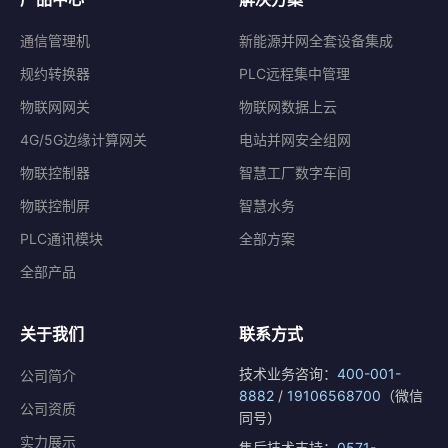
通信管理机
新能源并网全套设备集成
规约转换器
PLC远程集中管理
物联网网关
物联网数据上云
4G/5G边缘计算网关
电站并网安全组网
物联控制器
智慧工厂数字车间
物联控制屏
智慧水务
PLC通讯模块
全部方案
全部产品
关于我们
联系方式
技术业务咨询：
400-001-
公司简介
8882
/
19106568700
（微信
公司资质
同号）
实力展示
售后技术支持：
0571-