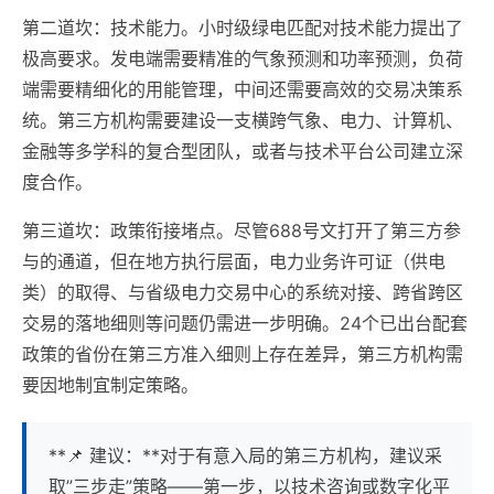
第二道坎：技术能力。小时级绿电匹配对技术能力提出了
极高要求。发电端需要精准的气象预测和功率预测，负荷
端需要精细化的用能管理，中间还需要高效的交易决策系
统。第三方机构需要建设一支横跨气象、电力、计算机、
金融等多学科的复合型团队，或者与技术平台公司建立深
度合作。
第三道坎：政策衔接堵点。尽管688号文打开了第三方参
与的通道，但在地方执行层面，电力业务许可证（供电
类）的取得、与省级电力交易中心的系统对接、跨省跨区
交易的落地细则等问题仍需进一步明确。24个已出台配套
政策的省份在第三方准入细则上存在差异，第三方机构需
要因地制宜制定策略。
**📌 建议：**对于有意入局的第三方机构，建议采
取”三步走”策略——第一步，以技术咨询或数字化平