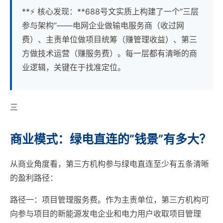
**⚡ 核心发现：**688号文实质上构建了一个”三层
参与架构”——电网企业做输电服务商（收过网
费）、主责单位做项目统筹（赚管理收益）、第三
方做技术运营（赚服务费）。每一层都有清晰的商
业逻辑，关键在于找准定位。
三
商业模式：绿电直连的”钱景”有多大？
从商业角度看，第三方机构参与绿电直连至少有五条清晰
的盈利路径：
路径一：项目管理服务费。作为主责单位，第三方机构可
向参与项目的新能源发电企业和电力用户收取项目管理