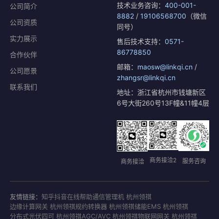
技术业务咨询：
400-001-
公司简介
8882
/
19106568700
（微信
公司资质
同号）
实力展示
售后技术支持：
0571-
86778850
合作伙伴
邮箱：
maosw@linkqi.cn
/
公司愿景
zhangsr@linkqi.cn
联系我们
地址：浙江省杭州市钱塘新区
6号大街260号13F幢&11幢4层
商务接洽2
服务咨询
商务接洽
友情链接：
知乎
抖音
在线帮助
通信管理机 杭州领祺
边缘计算网关 杭州领祺
规约转换器 杭州领祺
储能EMS 杭州领祺
分布式光伏四可 杭州领祺
AGC/AVC 杭州领祺
物联网网关 杭州领祺