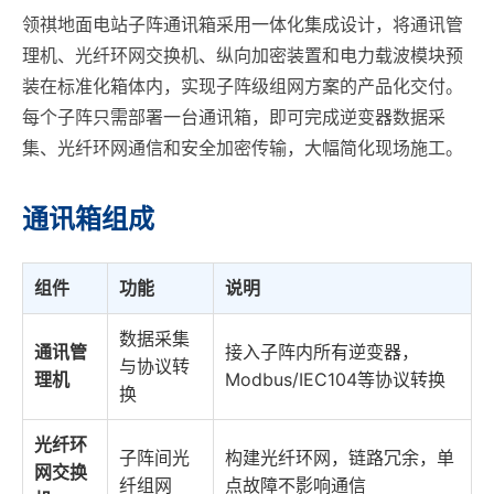
领祺地面电站子阵通讯箱采用一体化集成设计，将通讯管
理机、光纤环网交换机、纵向加密装置和电力载波模块预
装在标准化箱体内，实现子阵级组网方案的产品化交付。
每个子阵只需部署一台通讯箱，即可完成逆变器数据采
集、光纤环网通信和安全加密传输，大幅简化现场施工。
通讯箱组成
组件
功能
说明
数据采集
通讯管
接入子阵内所有逆变器，
与协议转
理机
Modbus/IEC104等协议转换
换
光纤环
子阵间光
构建光纤环网，链路冗余，单
网交换
纤组网
点故障不影响通信