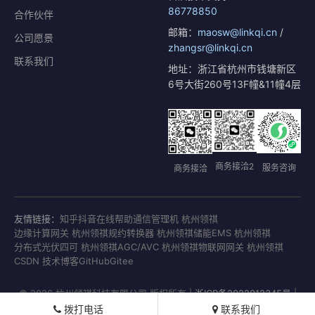
86778850
合作伙伴
邮箱：
maosw@linkqi.cn
/
公司愿景
zhangsr@linkqi.cn
联系我们
地址：浙江省杭州市钱塘新区
6号大街260号13F幢&11幢4层
商务接洽2
服务咨询
商务接洽
友情链接：
知乎
抖音
在线帮助
通信管理机 杭州领祺
边缘计算网关 杭州领祺
规约转换器 杭州领祺
储能EMS 杭州领祺
分布式光伏四可 杭州领祺
AGC/AVC 杭州领祺
物联网网关 杭州领祺
CSDN 技术博客
GitHub
Gitee
© 2026 杭州领祺科技有限公司 版权所有 |
浙ICP备2022012345号
|
浙公网安备33011802001771号
拨打电话
联系我们