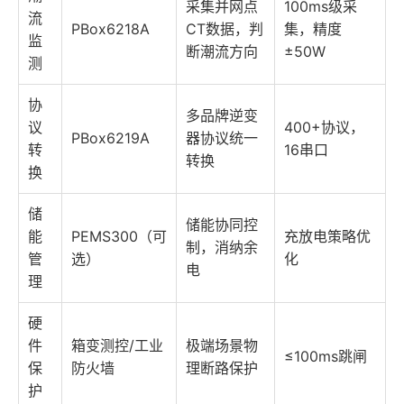
采集并网点
100ms级采
流
PBox6218A
CT数据，判
集，精度
监
断潮流方向
±50W
测
协
多品牌逆变
议
400+协议，
PBox6219A
器协议统一
转
16串口
转换
换
储
储能协同控
能
PEMS300（可
充放电策略优
制，消纳余
管
选）
化
电
理
硬
件
箱变测控/工业
极端场景物
≤100ms跳闸
保
防火墙
理断路保护
护