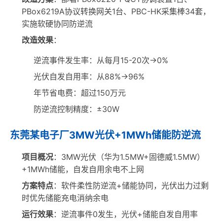
PBox6219A协议转换网关1台、PBC-HK采集棒34套，
实施软硬协同防逆流
改造效果
：
逆流事件发生率：从每月15-20次→0%
光伏自发自用率：从88%→96%
年节省电费：超过150万元
防逆流控制精度：±30W
东莞某电子厂3MW光伏+1MWh储能防逆流
项目概况
：3MW光伏（华为1.5MW+固德威1.5MW）
+1MWh储能，自发自用余电不上网
方案特点
：软件柔性防逆流+储能协同，光伏出力过剩
时优先储能充电消纳余电
运行效果
：逆流事件0发生，光伏+储能自发自用率