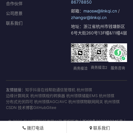
86778850
合作伙伴
邮箱：
maosw@linkqi.cn
/
公司愿景
zhangsr@linkqi.cn
联系我们
地址：浙江省杭州市钱塘新区
6号大街260号13F幢&11幢4层
商务接洽2
服务咨询
商务接洽
友情链接：
知乎
抖音
在线帮助
通信管理机 杭州领祺
边缘计算网关 杭州领祺
规约转换器 杭州领祺
储能EMS 杭州领祺
分布式光伏四可 杭州领祺
AGC/AVC 杭州领祺
物联网网关 杭州领祺
CSDN 技术博客
GitHub
Gitee
© 2026 杭州领祺科技有限公司 版权所有 |
浙ICP备2022012345号
|
浙公网安备33011802001771号
拨打电话
联系我们