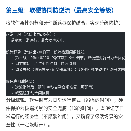
第三级：软硬协同防逆流（最高安全等级）
将软件柔性调节和硬件断路器保护结合，实现分级防护：
正常工况（光伏出力≤负荷）：
  逆变器正常运行，最大功率发电
逆流趋势（光伏出力>负荷，逆流检测阈值触发）：
  → 第一级：PBox6220-PQCT软件柔性调节，降低逆变器出力至负荷水
  → 调节成功：维持柔性控制，持续监测
  → 调节失败（通信异常/逆变器离线）：10秒内触发硬件断路器跳闸
硬件跳闸后恢复：
  → 逆流消除后，延时30秒自动合闸恢复（可配置）
  → 或远程手动合闸恢复
分级逻辑
：软件调节为日常运行模式（99%的时间），硬
件保护为极端场景的安全兜底（1%的时间）。既保证了日
常运行的经济性（不频繁跳闸），又确保了极端场景的安
全性（一定能断开）。