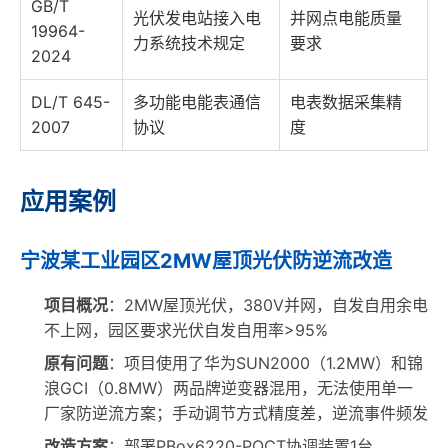
GB/T
光伏发电站接入电
并网点电能质量
19964-
力系统技术规定
要求
2024
DL/T 645-
多功能电能表通信
电表数据采集精
2007
协议
度
应用案例
宁波某工业园区2MW屋顶光伏防逆流改造
项目概况
：2MW屋顶光伏，380V并网，自发自用余电
不上网，园区要求光伏自发自用率>95%
原有问题
：项目使用了华为SUN2000（1.2MW）和锦
浪GCI（0.8MW）两品牌逆变器混用，无法使用单一
厂家防逆流方案；手动调节方式精度差，逆流事件频发
改造方案
：部署PBox6220-PQCT协调装置1台、