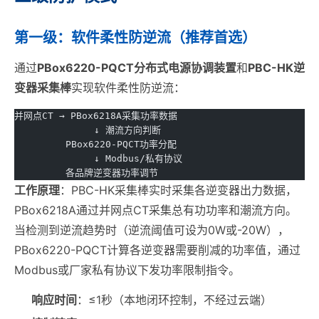
第一级：软件柔性防逆流（推荐首选）
通过
PBox6220-PQCT分布式电源协调装置
和
PBC-HK逆
变器采集棒
实现软件柔性防逆流：
并网点CT → PBox6218A采集功率数据
              ↓ 潮流方向判断
         PBox6220-PQCT功率分配
              ↓ Modbus/私有协议
         各品牌逆变器功率调节
工作原理
：PBC-HK采集棒实时采集各逆变器出力数据，
PBox6218A通过并网点CT采集总有功功率和潮流方向。
当检测到逆流趋势时（逆流阈值可设为0W或-20W），
PBox6220-PQCT计算各逆变器需要削减的功率值，通过
Modbus或厂家私有协议下发功率限制指令。
响应时间
：≤1秒（本地闭环控制，不经过云端）