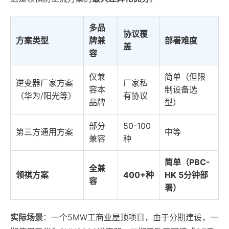
多品
协议覆
方案类型
牌兼
部署难度
盖
容
仅兼
简单（但限
逆变器厂家方案
厂家私
容本
制设备选
（华为/阳光等）
有协议
品牌
型）
部分
50-100
第三方通用方案
中等
兼容
种
简单（PBC-
全兼
领祺方案
400+种
HK 5分钟部
容
署）
实际场景
：一个5MW工商业屋顶项目，由于分期建设，一