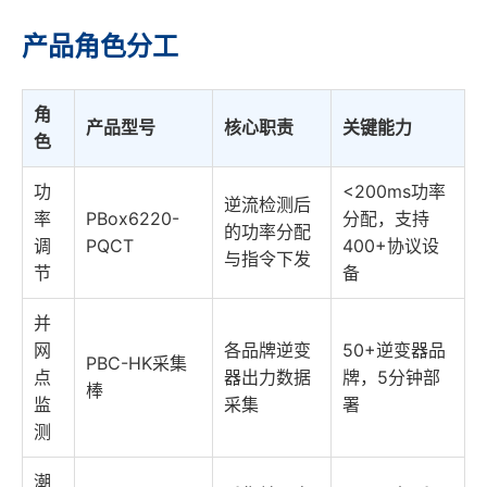
产品角色分工
角
产品型号
核心职责
关键能力
色
功
<200ms功率
逆流检测后
率
PBox6220-
分配，支持
的功率分配
调
PQCT
400+协议设
与指令下发
节
备
并
网
各品牌逆变
50+逆变器品
PBC-HK采集
点
器出力数据
牌，5分钟部
棒
监
采集
署
测
潮