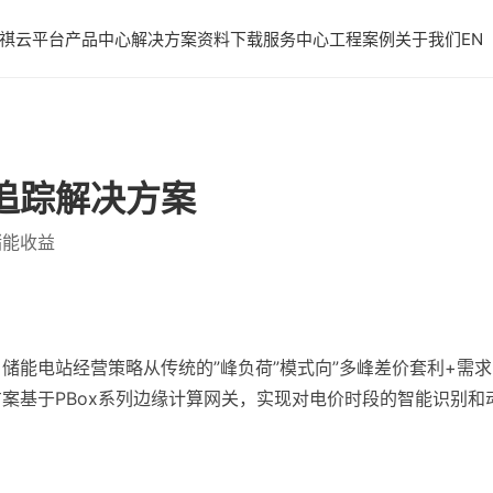
祺云平台
产品中心
解决方案
资料下载
服务中心
工程案例
关于我们
EN
追踪解决方案
储能收益
储能电站经营策略从传统的”峰负荷”模式向”多峰差价套利+需求
案基于PBox系列边缘计算网关，实现对电价时段的智能识别和