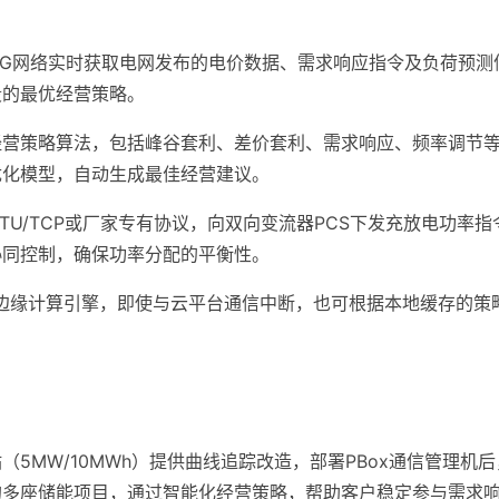
G/5G网络实时获取电网发布的电价数据、需求响应指令及负荷预
段的最优经营策略。
经营策略算法，包括峰谷套利、差价套利、需求响应、频率调节
优化模型，自动生成最佳经营建议。
s/RTU/TCP或厂家专有协议，向双向变流器PCS下发充放电功
协同控制，确保功率分配的平衡性。
置边缘计算引擎，即使与云平台通信中断，也可根据本地缓存的策
5MW/10MWh）提供曲线追踪改造，部署PBox通信管理机
的多座储能项目，通过智能化经营策略，帮助客户稳定参与需求